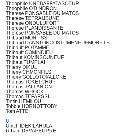
Theophile UNEBAFFATASOEUR
Theophile O'DINDRON
Therese PONSABLE DU MATOS
Therese TETRAIJEUNE
Therese ONDULUFORT
Therese PLANDISSANTE
Thérèse PONSABLE DU MATOS
Thibaud MONFISS
Thibaud DANSTONCOSTUMENEUFMONFILS
Thibault POTAMME
Thibault COMINDIEU
Thibaut KOMINSOUNEUF
Thibaut TUMPLAI
Thierry DIKUL
Thierry CHMONFILS
Thierry GOLLOTOIALLORE
Thomas TOKETCHUP
Thomas TALLANION
Thomas WHOCK
Thomas TEFARSSI
Tintin HEMILOU
Tobbie HORNOT'TOBY
Tom ATTE
U
Ulrich IDEKILAHULA
Urbain DEVAPEURRE