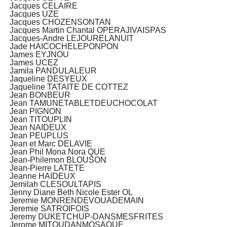
Jacques CELAIRE
Jacques UZE
Jacques CHOZENSONTAN
Jacques Martin Chantal OPERAJIVAISPAS
Jacques-Andre LEJOURELANUIT
Jade HAICOCHELEPONPON
James EYJNOU
James UCEZ
Jamila PANDULALEUR
Jaqueline DESYEUX
Jaqueline TATAITE DE COTTEZ
Jean BONBEUR
Jean TAMUNETABLETDEUCHOCOLAT
Jean PIGNON
Jean TITOUPLIN
Jean NAIDEUX
Jean PEUPLUS
Jean et Marc DELAVIE
Jean Phil Mona Nora QUE
Jean-Philemon BLOUSON
Jean-Pierre LATETE
Jeanne HAIDEUX
Jemilah CLESOULTAPIS
Jenny Diane Beth Nicole Ester OL
Jeremie MONRENDEVOUADEMAIN
Jeremie SATROIFOIS
Jeremy DUKETCHUP-DANSMESFRITES
Jerome MITOUDANMOSAQUE