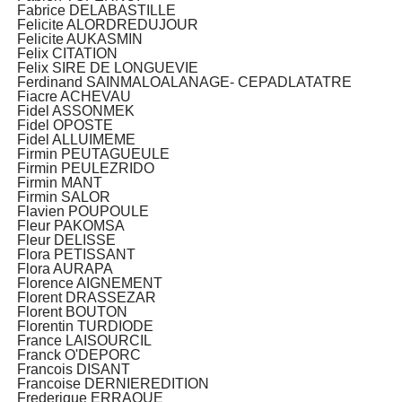
Fabrice DELABASTILLE
Felicite ALORDREDUJOUR
Felicite AUKASMIN
Felix CITATION
Felix SIRE DE LONGUEVIE
Ferdinand SAINMALOALANAGE- CEPADLATATRE
Fiacre ACHEVAU
Fidel ASSONMEK
Fidel OPOSTE
Fidel ALLUIMEME
Firmin PEUTAGUEULE
Firmin PEULEZRIDO
Firmin MANT
Firmin SALOR
Flavien POUPOULE
Fleur PAKOMSA
Fleur DELISSE
Flora PETISSANT
Flora AURAPA
Florence AIGNEMENT
Florent DRASSEZAR
Florent BOUTON
Florentin TURDIODE
France LAISOURCIL
Franck O'DEPORC
Francois DISANT
Francoise DERNIEREDITION
Frederique ERRAQUE