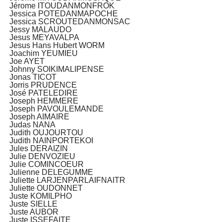
Jérome ITOUDANMONFROK
Jessica POTEDANMAPOCHE
Jessica SCROUTEDANMONSAC
Jessy MALAUDO
Jesus MEYAVALPA
Jesus Hans Hubert WORM
Joachim YEUMIEU
Joe AYET
Johnny SOIKIMALIPENSE
Jonas TICOT
Jorris PRUDENCE
José PATELEDIRE
Joseph HEMMERE
Joseph PAVOULEMANDE
Joseph AIMAIRE
Judas NANA
Judith OUJOURTOU
Judith NAINPORTEKOI
Jules DERAIZIN
Julie DENVOZIEU
Julie COMINCOEUR
Julienne DELEGUMME
Juliette LARJENPARLAIFNAITR
Juliette OUDONNET
Juste KOMILPHO
Juste SIELLE
Juste AUBOR
Juste ISSEFAITE