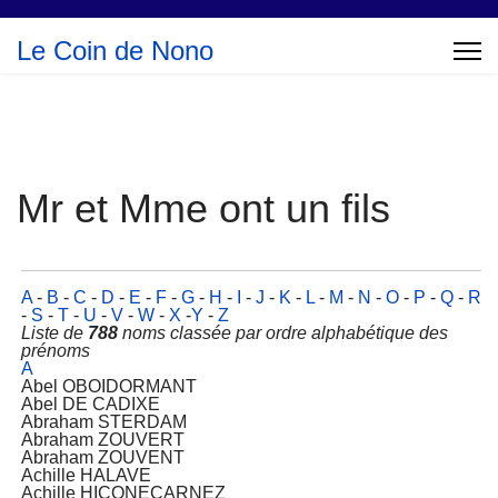
Le Coin de Nono
Mr et Mme ont un fils
A
-
B
-
C
-
D
-
E
-
F
-
G
-
H
-
I
-
J
-
K
-
L
-
M
-
N
-
O
-
P
-
Q
-
R
-
S
-
T
-
U
-
V
-
W
-
X
-
Y
-
Z
Liste de
788
noms classée par ordre alphabétique des
prénoms
A
Abel OBOIDORMANT
Abel DE CADIXE
Abraham STERDAM
Abraham ZOUVERT
Abraham ZOUVENT
Achille HALAVE
Achille HICONECARNEZ