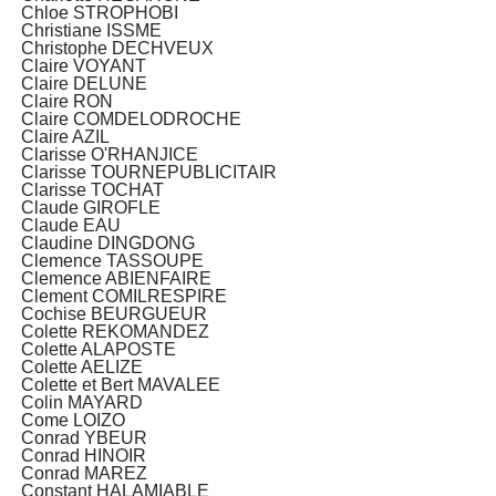
Chloe STROPHOBI
Christiane ISSME
Christophe DECHVEUX
Claire VOYANT
Claire DELUNE
Claire RON
Claire COMDELODROCHE
Claire AZIL
Clarisse O'RHANJICE
Clarisse TOURNEPUBLICITAIR
Clarisse TOCHAT
Claude GIROFLE
Claude EAU
Claudine DINGDONG
Clemence TASSOUPE
Clemence ABIENFAIRE
Clement COMILRESPIRE
Cochise BEURGUEUR
Colette REKOMANDEZ
Colette ALAPOSTE
Colette AELIZE
Colette et Bert MAVALEE
Colin MAYARD
Come LOIZO
Conrad YBEUR
Conrad HINOIR
Conrad MAREZ
Constant HALAMIABLE