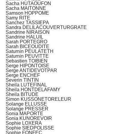
Sacha HUTAOUFON
Sacha MAITONNE
Samson HOPPOME
Samy RITE
Sanchez TASSIEPA
Sandra DELILACOUVERTURGRATE
Sandrine NIRAISON
Sandrine HALUIL
Sarah PORTEGRO
Sarah BICEOUDITE
Saturnin PEULATETH
Saturnin PEUVITTE
Sebastien TOIBIEN
Serge HIPONTOISE
Serge ANTIDEVOTPAR
Serge ENCHEF
Severin TINTIN
Sheila LUTEFINAL
Sheila HONTDELAFAMY
Sheila BITUDE
Simon KUSSONETORELEUR
Solange ELLUSSE
Solange PRESSER
Sonia MAPORTE
Sonia KUNOREVOIR
Sophie LOXERA
Sophie SIEDPOLISSE
Sophie FONFEC