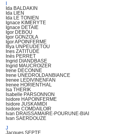
I
Ida BALDAKIN
Ida LIEN
Ida LE TONIEN
Ignace KIMERYTE
Ignace DETAIE
Igor DEBOU
Igor GONZOLA
Igor APOINFERME
Illya UNPEUDETOU
Ines ZATITUDE
Inès PERRET
Ingrid DIANDBASE
Ingrid MAUCROIZER
Irene DECONNE
Irene UNEDROLDANBIANCE
Irenee LEDIVINENFAN
Irenee HORIENTHAL
Isa THERIK
Isabelle PARSONNON
Isidore HAPOINFERME
Isidore JUSKAMIDI
Isidore COMDAILOIR
Ivan DRAISSAMAIRE-POURUNE-BIAI
Ivan SAERDOUZE
J
Jacques SEPTE