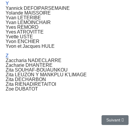
Y
Yannick DEFOIPARSEMAINE
Yolande MAISSOIRE
Yvan LETERIBE
Yvan LEMOINCHAIR
Yves REMORD
Yves ATROVITTE
Yvette USTE
Yvon ENCHIER
Yvon et Jacques HULE
Z
Zaccharia NADECLARRE
Zacharie DHANTERE
Zita SOUHAF-BOUAUNKOU
Zita LEUZON Y MANKPLU K'LIMAGE
Zita DECHARBON
Zita RIENADIRETAITOI
Zoe DUBATOT
Article suivant
Suivant