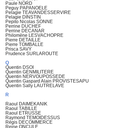
Paule NORD
Peguy PAPANOELE
Pelagie TEAVANDESSERVIRE
Pelagie DINSTIN
Pepito Nicolas SONNE
Perrine DUCHEF
Perrine DECANAR
Philomène LESVACHOPRE
Pierre DETAILLE
Pierre TOMBALLE
Prisca SAVY
Prudence SURLAROUTE
Q
Quentin DSOI
Quentin GENMILITERE
Quentin NERVOUPOSSEDE
Quentin Gaspard Alain PROVISTESAPU
Quentin Sally LAUTRELAVE
R
Raoul DAIMEKANIK
Raoul TABILLE
Raoul ETRUSSE
Raymond TEMOIDESSUS
Régis DECOMMERCE
Reine ONCULE