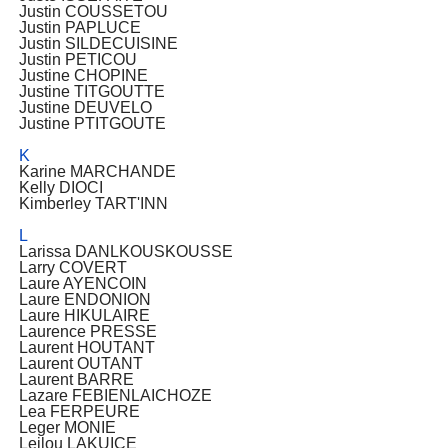
Justin COUSSETOU
Justin PAPLUCE
Justin SILDECUISINE
Justin PETICOU
Justine CHOPINE
Justine TITGOUTTE
Justine DEUVELO
Justine PTITGOUTE
K
Karine MARCHANDE
Kelly DIOCI
Kimberley TART'INN
L
Larissa DANLKOUSKOUSSE
Larry COVERT
Laure AYENCOIN
Laure ENDONION
Laure HIKULAIRE
Laurence PRESSE
Laurent HOUTANT
Laurent OUTANT
Laurent BARRE
Lazare FEBIENLAICHOZE
Lea FERPEURE
Leger MONIE
Leilou LAKUICE