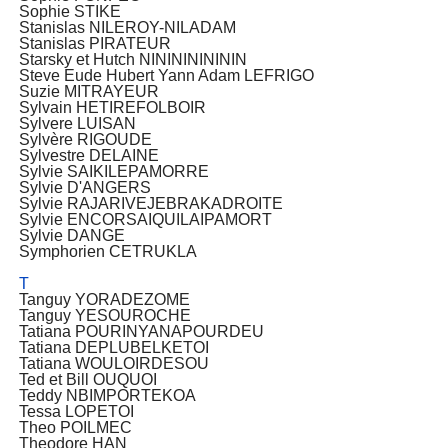
Sophie STIKE
Stanislas NILEROY-NILADAM
Stanislas PIRATEUR
Starsky et Hutch NININININININ
Steve Eude Hubert Yann Adam LEFRIGO
Suzie MITRAYEUR
Sylvain HETIREFOLBOIR
Sylvere LUISAN
Sylvère RIGOUDE
Sylvestre DELAINE
Sylvie SAIKILEPAMORRE
Sylvie D'ANGERS
Sylvie RAJARIVEJEBRAKADROITE
Sylvie ENCORSAIQUILAIPAMORT
Sylvie DANGE
Symphorien CETRUKLA
T
Tanguy YORADEZOME
Tanguy YESOUROCHE
Tatiana POURINYANAPOURDEU
Tatiana DEPLUBELKETOI
Tatiana WOULOIRDESOU
Ted et Bill OUQUOI
Teddy NBIMPORTEKOA
Tessa LOPETOI
Theo POILMEC
Theodore HAN