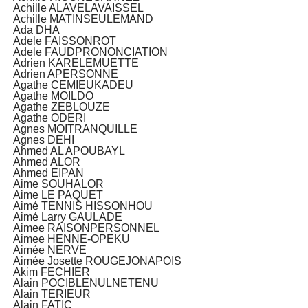
Achille ALAVELAVAISSEL
Achille MATINSEULEMAND
Ada DHA
Adele FAISSONROT
Adele FAUDPRONONCIATION
Adrien KARELEMUETTE
Adrien APERSONNE
Agathe CEMIEUKADEU
Agathe MOILDO
Agathe ZEBLOUZE
Agathe ODERI
Agnes MOITRANQUILLE
Agnes DEHI
Ahmed AL APOUBAYL
Ahmed ALOR
Ahmed EIPAN
Aime SOUHALOR
Aime LE PAQUET
Aimé TENNIS HISSONHOU
Aimé Larry GAULADE
Aimee RAISONPERSONNEL
Aimee HENNE-OPEKU
Aimée NERVE
Aimée Josette ROUGEJONAPOIS
Akim FECHIER
Alain POCIBLENULNETENU
Alain TERIEUR
Alain FATIC