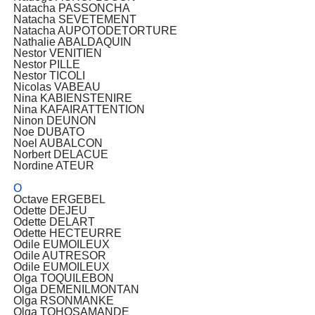
Natacha PASSONCHA
Natacha SEVETEMENT
Natacha AUPOTODETORTURE
Nathalie ABALDAQUIN
Nestor VENITIEN
Nestor PILLE
Nestor TICOLI
Nicolas VABEAU
Nina KABIENSTENIRE
Nina KAFAIRATTENTION
Ninon DEUNON
Noe DUBATO
Noel AUBALCON
Norbert DELACUE
Nordine ATEUR
O
Octave ERGEBEL
Odette DEJEU
Odette DELART
Odette HECTEURRE
Odile EUMOILEUX
Odile AUTRESOR
Odile EUMOILEUX
Olga TOQUILEBON
Olga DEMENILMONTAN
Olga RSONMANKE
Olga TOHOSAMANDE