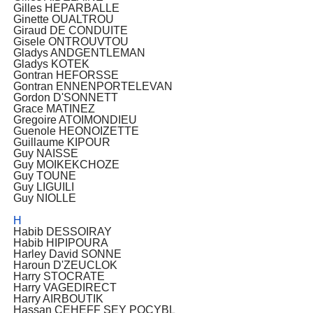
Gilles HEPARBALLE
Ginette OUALTROU
Giraud DE CONDUITE
Gisele ONTROUVTOU
Gladys ANDGENTLEMAN
Gladys KOTEK
Gontran HEFORSSE
Gontran ENNENPORTELEVAN
Gordon D'SONNETT
Grace MATINEZ
Gregoire ATOIMONDIEU
Guenole HEONOIZETTE
Guillaume KIPOUR
Guy NAISSE
Guy MOIKEKCHOZE
Guy TOUNE
Guy LIGUILI
Guy NIOLLE
H
Habib DESSOIRAY
Habib HIPIPOURA
Harley David SONNE
Haroun D'ZEUCLOK
Harry STOCRATE
Harry VAGEDIRECT
Harry AIRBOUTIK
Hassan CEHEFF SEY POCYBL