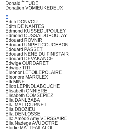
Donald TITUDE
Donatien VOMIEUKEDEUX
E
Edith DONVOU
Edith DE NANTES
Edmond KUSSEDUPOULEY
Edmond CUSSAIDUPOULAY
Edouard ROVNIR
Edouard UNPETICOUCEBON
Edouard PASSET
Edouard NENE DU FINISTAIR
Edouard DEVAKANCE
Edwige OURDARET
Edwige TITI
Eleonor LETOILEPOLAIRE
Eleonore MAROLEX
Elfi MINE
Eliott LEPINDLABOUCHE
Elisabeth ONNIERE
Elisabeth COMSEPIEZ
Ella DANLBABA
Ella MALTOURNET
Ella DBOZIEU
Ella DENLOSSE
Ella Amédé Amy VERSSAIRE
Ella Nadege AVUDOTRE
Elodie MATTFAILALOI