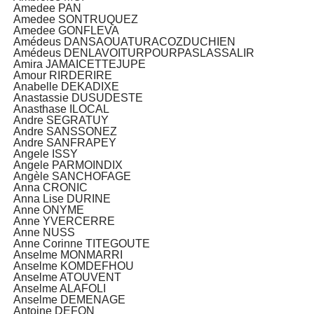
Amedee PAN
Amedee SONTRUQUEZ
Amedee GONFLEVA
Amédeus DANSAOUATURACOZDUCHIEN
Amédeus DENLAVOITURPOURPASLASSALIR
Amira JAMAICETTEJUPE
Amour RIRDERIRE
Anabelle DEKADIXE
Anastassie DUSUDESTE
Anasthase ILOCAL
Andre SEGRATUY
Andre SANSSONEZ
Andre SANFRAPEY
Angele ISSY
Angele PARMOINDIX
Angèle SANCHOFAGE
Anna CRONIC
Anna Lise DURINE
Anne ONYME
Anne YVERCERRE
Anne NUSS
Anne Corinne TITEGOUTE
Anselme MONMARRI
Anselme KOMDEFHOU
Anselme ATOUVENT
Anselme ALAFOLI
Anselme DEMENAGE
Antoine DEFON