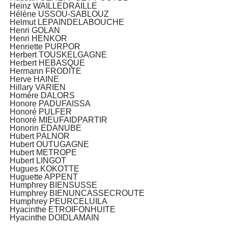
Heinz WAILLEDRAILLE
Hélène USSOU-SABLOUZ
Helmut LEPAINDELABOUCHE
Henri GOLAN
Henri HENKOR
Henriette PURPOR
Herbert TOUSKELGAGNE
Herbert HEBASQUE
Hermann FRODITE
Herve HAINE
Hillary VARIEN
Homère DALORS
Honore PADUFAISSA
Honoré PULFER
Honoré MIEUFAIDPARTIR
Honorin EDANUBE
Hubert PALNOR
Hubert OUTUGAGNE
Hubert METROPE
Hubert LINGOT
Hugues KOKOTTE
Huguette APPENT
Humphrey BIENSUSSE
Humphrey BIENUNCASSECROUTE
Humphrey PEURCELUILA
Hyacinthe ETROIFONHUITE
Hyacinthe DOIDLAMAIN