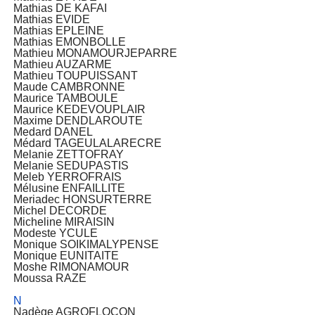
Mathias DE KAFAI
Mathias EVIDE
Mathias EPLEINE
Mathias EMONBOLLE
Mathieu MONAMOURJEPARRE
Mathieu AUZARME
Mathieu TOUPUISSANT
Maude CAMBRONNE
Maurice TAMBOULE
Maurice KEDEVOUPLAIR
Maxime DENDLAROUTE
Medard DANEL
Médard TAGEULALARECRE
Melanie ZETTOFRAY
Melanie SEDUPASTIS
Meleb YERROFRAIS
Mélusine ENFAILLITE
Meriadec HONSURTERRE
Michel DECORDE
Micheline MIRAISIN
Modeste YCULE
Monique SOIKIMALYPENSE
Monique EUNITAITE
Moshe RIMONAMOUR
Moussa RAZE
N
Nadège AGROFLOCON