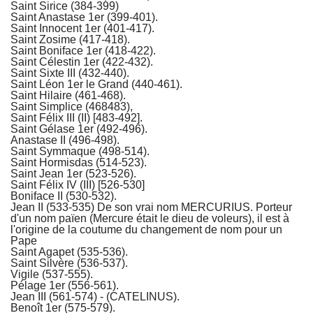
Saint Sirice (384-399)
Saint Anastase 1er (399-401).
Saint Innocent 1er (401-417).
Saint Zosime (417-418).
Saint Boniface 1er (418-422).
Saint Célestin 1er (422-432).
Saint Sixte III (432-440).
Saint Léon 1er le Grand (440-461).
Saint Hilaire (461-468).
Saint Simplice (468483),
Saint Félix III (II) [483-492].
Saint Gélase 1er (492-496).
Anastase II (496-498).
Saint Symmaque (498-514).
Saint Hormisdas (514-523).
Saint Jean 1er (523-526).
Saint Félix IV (III) [526-530]
Boniface II (530-532).
Jean II (533-535) De son vrai nom MERCURIUS. Porteur
d'un nom païen (Mercure était le dieu de voleurs), il est à
l'origine de la coutume du changement de nom pour un
Pape
Saint Agapet (535-536).
Saint Silvère (536-537).
Vigile (537-555).
Pélage 1er (556-561).
Jean III (561-574) - (CATELINUS).
Benoît 1er (575-579).