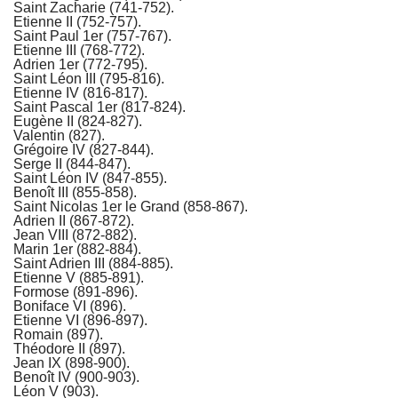
Saint Zacharie (741-752).
Etienne II (752-757).
Saint Paul 1er (757-767).
Etienne III (768-772).
Adrien 1er (772-795).
Saint Léon III (795-816).
Etienne IV (816-817).
Saint Pascal 1er (817-824).
Eugène II (824-827).
Valentin (827).
Grégoire IV (827-844).
Serge II (844-847).
Saint Léon IV (847-855).
Benoît III (855-858).
Saint Nicolas 1er le Grand (858-867).
Adrien II (867-872).
Jean VIII (872-882).
Marin 1er (882-884).
Saint Adrien III (884-885).
Etienne V (885-891).
Formose (891-896).
Boniface VI (896).
Etienne VI (896-897).
Romain (897).
Théodore II (897).
Jean IX (898-900).
Benoît IV (900-903).
Léon V (903).