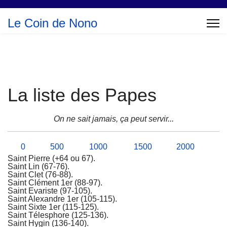
Le Coin de Nono
La liste des Papes
On ne sait jamais, ça peut servir...
0
500
1000
1500
2000
Saint Pierre (+64 ou 67).
Saint Lin (67-76).
Saint Clet (76-88).
Saint Clément 1er (88-97).
Saint Evariste (97-105).
Saint Alexandre 1er (105-115).
Saint Sixte 1er (115-125).
Saint Télesphore (125-136).
Saint Hygin (136-140).