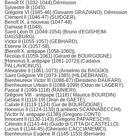
Benoît IX (1032-1044).Démission
Sylvestre III (1045).
Grégoire VI (1045-46) (Giovanni GRAZIANO). Démission
Clément II (1046-47) (SUIDGER).
Benoît IX, à nouveau (1047-48)
Damase II (1048).
Saint Léon IX (1049-1054) (Bruno d'EGISHEIM-
DAGSBURG).
Victor II (1055-1057) (GEBHARD).
Etienne IX (1057-58).
[Benoît X, antipape (1058-1060)].
Nicolas II (1059-1061) (Gérard de BOURGOGNE)
[Honorius II, antipape (1061-1072)] (Cadalus
PALLAVICINUS).
Alexandre II (1061-1073) (Anselmo da BAGGIO).
Saint Grégoire VII (1073-1085) (HILDEBRAND).
Bienheureux Victor III (1086-87) (Desiderio DAUFARI).
Bienheureux Urbain II (1088-1099) (Odon de LAGERY).
Pascal II (1099-1118) (RAINIERI).
Grégoire VIII - antipape (1118) ( Maurice BOURDIN)
Gélase II (1118-19) (Jean de GAETE).
Calixte II (1119-1124) (Gui de BOURGOGNE).
Honorius II (1124-1130) (Lamberto SCANNABECCHI).
[Victor IV, antipape (1138)] (Gregorio CONTI)
Innocent II (1130-1143) (Gregorio PAPARESCHI).
Célestin II (1143-44) (Guido di CITTA DI CASTELLO).
Lucius Il (1144-45) (Gherardo CACCIANEMICI).
Bienheureux Eugène III (1145-1153) (Bernardo