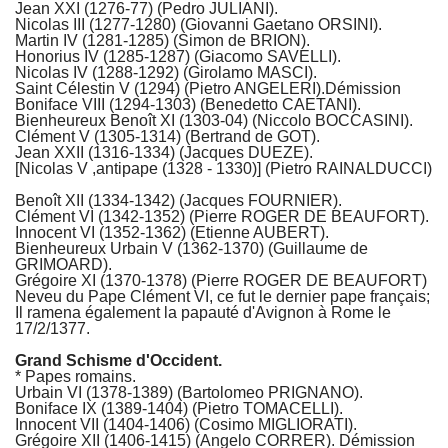
Jean XXI (1276-77) (Pedro JULIANI).
Nicolas III (1277-1280) (Giovanni Gaetano ORSINI).
Martin IV (1281-1285) (Simon de BRION).
Honorius IV (1285-1287) (Giacomo SAVELLI).
Nicolas IV (1288-1292) (Girolamo MASCI).
Saint Célestin V (1294) (Pietro ANGELERI).Démission
Boniface VIII (1294-1303) (Benedetto CAETANI).
Bienheureux Benoît XI (1303-04) (Niccolo BOCCASINI).
Clément V (1305-1314) (Bertrand de GOT).
Jean XXII (1316-1334) (Jacques DUEZE).
[Nicolas V ,antipape (1328 - 1330)] (Pietro RAINALDUCCI)
Benoît XII (1334-1342) (Jacques FOURNIER).
Clément VI (1342-1352) (Pierre ROGER DE BEAUFORT).
Innocent VI (1352-1362) (Etienne AUBERT).
Bienheureux Urbain V (1362-1370) (Guillaume de
GRIMOARD).
Grégoire XI (1370-1378) (Pierre ROGER DE BEAUFORT)
Neveu du Pape Clément VI, ce fut le dernier pape français;
Il ramena également la papauté d'Avignon à Rome le
17/2/1377.
Grand Schisme d'Occident.
* Papes romains.
Urbain VI (1378-1389) (Bartolomeo PRIGNANO).
Boniface IX (1389-1404) (Pietro TOMACELLI).
Innocent VII (1404-1406) (Cosimo MIGLIORATI).
Grégoire XII (1406-1415) (Angelo CORRER). Démission