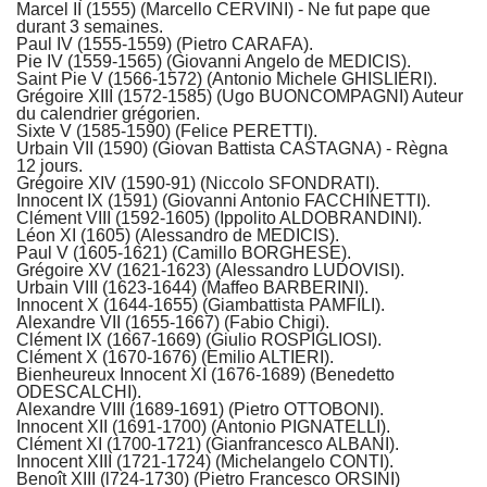
Marcel II (1555) (Marcello CERVINI) - Ne fut pape que
durant 3 semaines.
Paul IV (1555-1559) (Pietro CARAFA).
Pie IV (1559-1565) (Giovanni Angelo de MEDICIS).
Saint Pie V (1566-1572) (Antonio Michele GHISLIERI).
Grégoire XIII (1572-1585) (Ugo BUONCOMPAGNI) Auteur
du calendrier grégorien.
Sixte V (1585-1590) (Felice PERETTI).
Urbain VII (1590) (Giovan Battista CASTAGNA) - Règna
12 jours.
Grégoire XIV (1590-91) (Niccolo SFONDRATI).
Innocent IX (1591) (Giovanni Antonio FACCHINETTI).
Clément VIII (1592-1605) (Ippolito ALDOBRANDINI).
Léon XI (1605) (Alessandro de MEDICIS).
Paul V (1605-1621) (Camillo BORGHESE).
Grégoire XV (1621-1623) (Alessandro LUDOVISI).
Urbain VIII (1623-1644) (Maffeo BARBERINI).
Innocent X (1644-1655) (Giambattista PAMFILI).
Alexandre VII (1655-1667) (Fabio Chigi).
Clément IX (1667-1669) (Giulio ROSPIGLIOSI).
Clément X (1670-1676) (Emilio ALTIERI).
Bienheureux Innocent XI (1676-1689) (Benedetto
ODESCALCHI).
Alexandre VIII (1689-1691) (Pietro OTTOBONI).
Innocent XII (1691-1700) (Antonio PIGNATELLI).
Clément XI (1700-1721) (Gianfrancesco ALBANI).
Innocent XIII (1721-1724) (Michelangelo CONTI).
Benoît XIII (l724-1730) (Pietro Francesco ORSINI)