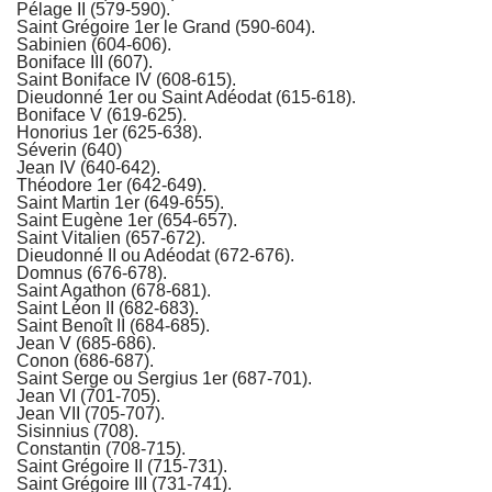
Pélage II (579-590).
Saint Grégoire 1er le Grand (590-604).
Sabinien (604-606).
Boniface III (607).
Saint Boniface IV (608-615).
Dieudonné 1er ou Saint Adéodat (615-618).
Boniface V (619-625).
Honorius 1er (625-638).
Séverin (640)
Jean IV (640-642).
Théodore 1er (642-649).
Saint Martin 1er (649-655).
Saint Eugène 1er (654-657).
Saint Vitalien (657-672).
Dieudonné II ou Adéodat (672-676).
Domnus (676-678).
Saint Agathon (678-681).
Saint Léon II (682-683).
Saint Benoît II (684-685).
Jean V (685-686).
Conon (686-687).
Saint Serge ou Sergius 1er (687-701).
Jean VI (701-705).
Jean VII (705-707).
Sisinnius (708).
Constantin (708-715).
Saint Grégoire II (715-731).
Saint Grégoire III (731-741).