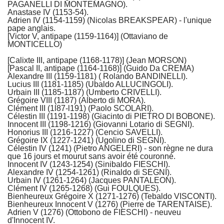
PAGANELLI DI MONTEMAGNO).
Anastase IV (1153-54).
Adrien IV (1154-1159) (Nicolas BREAKSPEAR) - l'unique
pape anglais.
[Victor V, antipape (1159-1164)] (Ottaviano de
MONTICELLO)
[Calixte III, antipape (1168-1178)] (Jean MORSON)
[Pascal II, antipape (1164-1168)] (Guido Da CREMA)
Alexandre III (1159-1181) ( Rolando BANDINELLI).
Lucius III (1181-1185) (Ubaldo ALLUCINGOLI).
Urbain III (1185-1187) (Umberto CRIVELLI).
Grégoire VIII (1187) (Alberto di MORA).
Clément III (1l87-l191) (Paolo SCOLARI).
Célestin III (1191-1198) (Giacinto di PIETRO DI BOBONE).
Innocent III (1198-1216) (Giovanni Lotario di SEGNI).
Honorius III (1216-1227) (Cencio SAVELLI).
Grégoire IX (1227-1241) (Ugolino di SEGNI).
Célestin IV (1241) (Pietro ANGELERI) - son règne ne dura
que 16 jours et mourut sans avoir été couronné.
Innocent IV (1243-1254) (Sinibaldo FIESCHI).
Alexandre IV (1254-1261) (Rinaldo di SEGNI).
Urbain IV (1261-1264) (Jacques PANTALEON).
Clément IV (1265-1268) (Gui FOULQUES).
Bienheureux Grégoire X (1271-1276) (Tebaldo VISCONTI).
Bienheureux Innocent V (1276) (Pierre de TARENTAISE).
Adrien V (1276) (Ottobono de FIESCHI) - neuveu
d'Innocent IV.