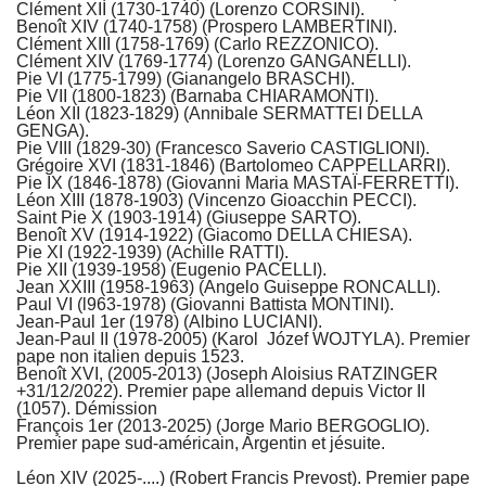
Clément XII (1730-1740) (Lorenzo CORSINI).
Benoît XIV (1740-1758) (Prospero LAMBERTINI).
Clément XIII (1758-1769) (Carlo REZZONICO).
Clément XIV (1769-1774) (Lorenzo GANGANELLI).
Pie VI (1775-1799) (Gianangelo BRASCHI).
Pie VII (1800-1823) (Barnaba CHIARAMONTI).
Léon XII (1823-1829) (Annibale SERMATTEI DELLA
GENGA).
Pie VIII (1829-30) (Francesco Saverio CASTIGLIONI).
Grégoire XVI (1831-1846) (Bartolomeo CAPPELLARRI).
Pie IX (1846-1878) (Giovanni Maria MASTAÏ-FERRETTI).
Léon XIII (1878-1903) (Vincenzo Gioacchin PECCI).
Saint Pie X (1903-1914) (Giuseppe SARTO).
Benoît XV (1914-1922) (Giacomo DELLA CHIESA).
Pie XI (1922-1939) (Achille RATTI).
Pie XII (1939-1958) (Eugenio PACELLI).
Jean XXIII (1958-1963) (Angelo Guiseppe RONCALLI).
Paul VI (l963-1978) (Giovanni Battista MONTINI).
Jean-Paul 1er (1978) (Albino LUCIANI).
Jean-Paul II (1978-2005) (Karol Józef WOJTYLA). Premier
pape non italien depuis 1523.
Benoît XVI, (2005-2013) (Joseph Aloisius RATZINGER
+31/12/2022). Premier pape allemand depuis Victor II
(1057). Démission
François 1er (2013-2025) (Jorge Mario BERGOGLIO).
Premier pape sud-américain, Argentin et jésuite.
Léon XIV (2025-....) (Robert Francis Prevost). Premier pape