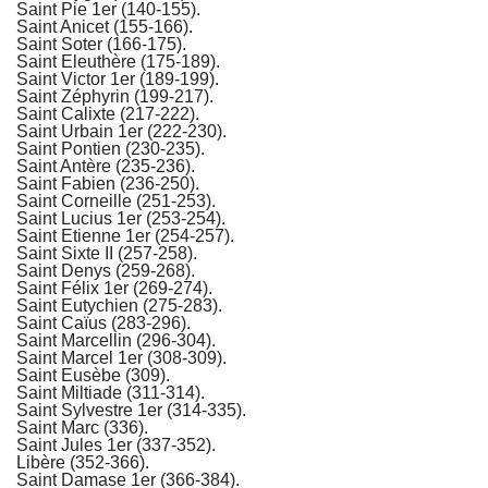
Saint Pie 1er (140-155).
Saint Anicet (155-166).
Saint Soter (166-175).
Saint Eleuthère (175-189).
Saint Victor 1er (189-199).
Saint Zéphyrin (199-217).
Saint Calixte (217-222).
Saint Urbain 1er (222-230).
Saint Pontien (230-235).
Saint Antère (235-236).
Saint Fabien (236-250).
Saint Corneille (251-253).
Saint Lucius 1er (253-254).
Saint Etienne 1er (254-257).
Saint Sixte II (257-258).
Saint Denys (259-268).
Saint Félix 1er (269-274).
Saint Eutychien (275-283).
Saint Caïus (283-296).
Saint Marcellin (296-304).
Saint Marcel 1er (308-309).
Saint Eusèbe (309).
Saint Miltiade (311-314).
Saint Sylvestre 1er (314-335).
Saint Marc (336).
Saint Jules 1er (337-352).
Libère (352-366).
Saint Damase 1er (366-384).