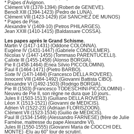
* Papes d'Avignon.
Clément VII (1378-1394) (Robert de GENEVE).
Benoît XIII (1394-1423) (Pedro de LUNA).
Clément VIII (1423-1429) (Gil SANCHEZ DE MUNOS)
* Papes de Pise.
Alexandre V (1409-10) (Petros PHILARGES).
Jean XXIII (1410-1415) (Baldassare COSSA).
Les papes après le Grand Schisme.
Martin V (1417-1431) (Oddone COLONNA).
Eugène IV (1431-1447) (Gabriele CONDULMER).
Nicolas V (1447-1455) (Tommaso PARENTUCELLI).
Calixte III (1455-1458) (Alonso BORGIA).
Pie II (1458-1464) (Enea Silvio PICCOLOMINI).
Paul II (1464-1471) (Pietro BARBO).
Sixte IV (147l-1484) (Francesco DELLA ROVERE).
Innocent VIII (1484-1492) (Giovanni Battista CIBO).
Alexandre VI (1492-1503) (Rodrigo BORGIA).
Pie III (1503) (Francesco TODESCHINI-PICCOLOMINI) -
Neuveu de Pie II, son règne ne dura que 10 jours..
Jules Il (1503-1513) (Guiliano DELLA ROVERE).
Léon X (1513-1521) (Giovanni de MEDICIS).
Adrien VI (1522-23) (Adriaan FLORISZOON).
Clément VII (1523-1534) (Guilio de MEDICIS).
Paul III (1534-1549) (Alessandro FARNESE) (frère de Julie
Farnèse, maitresse du pape Alexandre VI).
Jules III (1550-1555) (Giovanni Maria de CIOCCHI DEL
MONTE) -Elu au 60° tour de scrutin!.