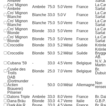
Ambrée
Sarlat
Cro' Mignon
La Ca
Ambrée
75.0
5.0
Verre
France
Ambrée
Sarlat
Cro' Mignon
La Ca
Blanche
33.0
5.0
V
France
Blanche
Sarlat
Cro' Mignon
La Ca
Blanche
75.0
5.0
Verre
France
Blanche
Sarlat
Cro' Mignon
La Ca
Blonde
33.0
5.0
Verre
France
Blonde
Sarlat
Cro' Mignon
La Ca
Blonde
75.0
5.0
Verre
France
Blonde
Sarlat
Crocodile
Blonde
33.0
5.2
Métal
Suède
Krönle
Krönle
Crocodile
Blonde
50.0
5.2
Métal
Suède
Brygge
AB.
N.V. J
Cubana '59
-
33.0
4.5
Verre
Belgique
Martin
Cuvée des
Br.
Blonde
25.0
7.0
Verre
Belgique
Trolls
Dubui
DAB
(Dortmunder
Non
Actien
-
50.0
0.0
Métal
Allemagne
rense
Brauerei)
Pilsener
Dalons Triple
Ambrée
33.0
8.0
Verre
France
Br. Da
Dana Bräu
Blonde
33.0
4.7
Verre
Italie
G.B.P.
Dark Ale R
Brune
33.0
4.5
Verre
France
Br. Ra