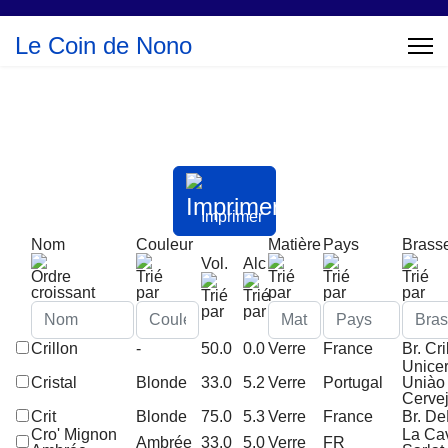
Le Coin de Nono
Imprimer
Nom
Couleur
Matière
Pays
Brass
Vol.
Alc
Crillon
-
50.0
0.0
Verre
France
Br. Cri
Unicer
Cristal
Blonde
33.0
5.2
Verre
Portugal
Uniào
Cervej
Crit
Blonde
75.0
5.3
Verre
France
Br. De
Cro' Mignon
La Ca
Ambrée
33.0
5.0
Verre
FR