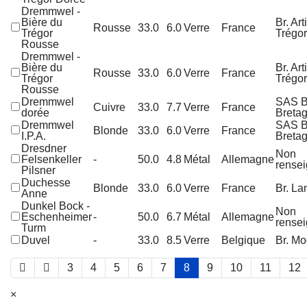
Dremmwel -
Bière du
Br. Art
Rousse
33.0
6.0
Verre
France
Trégor
Trégor
Rousse
Dremmwel -
Bière du
Br. Art
Rousse
33.0
6.0
Verre
France
Trégor
Trégor
Rousse
Dremmwel
SAS B
Cuivre
33.0
7.7
Verre
France
dorée
Breta
Dremmwel
SAS B
Blonde
33.0
6.0
Verre
France
I.P.A.
Breta
Dresdner
Non
Felsenkeller
-
50.0
4.8
Métal
Allemagne
rense
Pilsner
Duchesse
Blonde
33.0
6.0
Verre
France
Br. La
Anne
Dunkel Bock -
Non
Eschenheimer
-
50.0
6.7
Métal
Allemagne
rense
Turm
Duvel
-
33.0
8.5
Verre
Belgique
Br. Mo
3
4
5
6
7
8
9
10
11
12
×