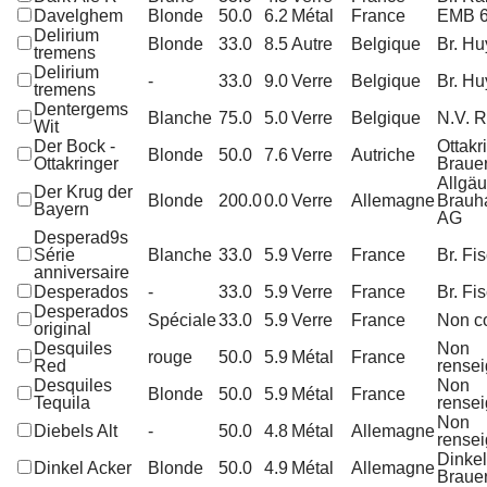
Davelghem
Blonde
50.0
6.2
Métal
France
EMB 
Delirium
Blonde
33.0
8.5
Autre
Belgique
Br. H
tremens
Delirium
-
33.0
9.0
Verre
Belgique
Br. H
tremens
Dentergems
Blanche
75.0
5.0
Verre
Belgique
N.V. 
Wit
Der Bock -
Ottakr
Blonde
50.0
7.6
Verre
Autriche
Ottakringer
Brauer
Allgäu
Der Krug der
Blonde
200.0
0.0
Verre
Allemagne
Brauh
Bayern
AG
Desperad9s
Série
Blanche
33.0
5.9
Verre
France
Br. Fi
anniversaire
Desperados
-
33.0
5.9
Verre
France
Br. Fi
Desperados
Spéciale
33.0
5.9
Verre
France
Non c
original
Desquiles
Non
rouge
50.0
5.9
Métal
France
Red
rense
Desquiles
Non
Blonde
50.0
5.9
Métal
France
Tequila
rense
Non
Diebels Alt
-
50.0
4.8
Métal
Allemagne
rense
Dinke
Dinkel Acker
Blonde
50.0
4.9
Métal
Allemagne
Brauer