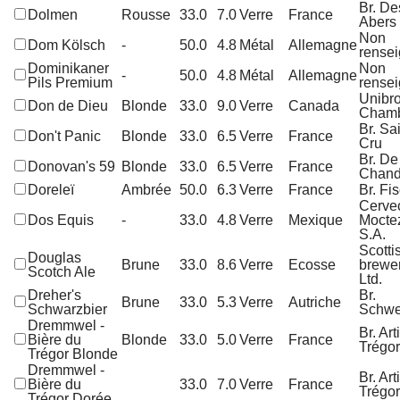
Br. De
Dolmen
Rousse
33.0
7.0
Verre
France
Abers
Non
Dom Kölsch
-
50.0
4.8
Métal
Allemagne
rense
Dominikaner
Non
-
50.0
4.8
Métal
Allemagne
Pils Premium
rense
Unibr
Don de Dieu
Blonde
33.0
9.0
Verre
Canada
Chamb
Br. Sa
Don't Panic
Blonde
33.0
6.5
Verre
France
Cru
Br. De
Donovan's 59
Blonde
33.0
6.5
Verre
France
Chand
Doreleï
Ambrée
50.0
6.3
Verre
France
Br. Fi
Cerve
Dos Equis
-
33.0
4.8
Verre
Mexique
Mocte
S.A.
Scotti
Douglas
Brune
33.0
8.6
Verre
Ecosse
brewe
Scotch Ale
Ltd.
Dreher's
Br.
Brune
33.0
5.3
Verre
Autriche
Schwarzbier
Schwe
Dremmwel -
Br. Art
Bière du
Blonde
33.0
5.0
Verre
France
Trégor
Trégor Blonde
Dremmwel -
Br. Art
Bière du
33.0
7.0
Verre
France
Trégor
Trégor Dorée