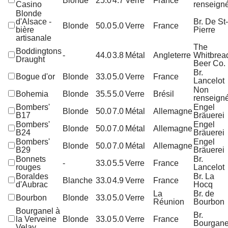
Blonde
25.0
4.7
Verre
France
Casino
renseign
Blonde
d'Alsace -
Br. De St-
Blonde
50.0
5.0
Verre
France
bière
Pierre
artisanale
The
Boddingtons
-
44.0
3.8
Métal
Angleterre
Whitbrea
Draught
Beer Co.
Br.
Bogue d'or
Blonde
33.0
5.0
Verre
France
Lancelot
Non
Bohemia
Blonde
35.5
5.0
Verre
Brésil
renseign
Bombers'
Engel
Blonde
50.0
7.0
Métal
Allemagne
B17
Bräuerei
Bombers'
Engel
Blonde
50.0
7.0
Métal
Allemagne
B24
Bräuerei
Bombers'
Engel
Blonde
50.0
7.0
Métal
Allemagne
B29
Bräuerei
Bonnets
Br.
-
33.0
5.5
Verre
France
rouges
Lancelot
Boraldes
Br. La
Blanche
33.0
4.9
Verre
France
d'Aubrac
Hocq
La
Br. de
Bourbon
Blonde
33.0
5.0
Verre
Réunion
Bourbon
Bourganel à
Br.
la Verveine
Blonde
33.0
5.0
Verre
France
Bourgane
Velay