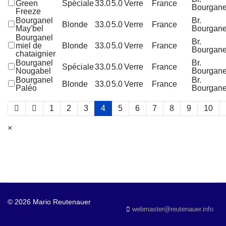
Green
Spéciale
33.0
5.0
Verre
France
Bourgane
Freeze
Bourganel
Br.
Blonde
33.0
5.0
Verre
France
May'bel
Bourgane
Bourganel
Br.
miel de
Blonde
33.0
5.0
Verre
France
Bourgane
chataignier
Bourganel
Br.
Spéciale
33.0
5.0
Verre
France
Nougabel
Bourgane
Bourganel
Br.
Blonde
33.0
5.0
Verre
France
Paléo
Bourgane
1
2
3
4
5
6
7
8
9
10
×
© 2026 Mario Reutenauer
webmaster@reutenauer.info