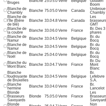
Blanche
25.0
5.0
Verre
Belgique
Gouden
Bruges
Boom
Blanche de
Unibroue
Blanche
75.0
5.0
Verre
Canada
Chambly
Chambly
Blanche de
Les
l'île (Bière
Blanche
33.0
4.8
Verre
Canada
brasseur
de blé)
GMT
Blanche de
Br. Des 3
Blanche
33.0
6.0
Verre
France
la coubre
phares
Blanche de
Br. du
Blanche
33.0
4.5
Verre
Belgique
Namur
Bocq
Blanche de
Br. du
Blanche
33.0
4.5
Verre
Belgique
Namur
Bocq
Blanche de
Br. du
Blanche
25.0
4.0
Verre
Belgique
Noël
Bocq
Br. Du
Blanche du
Blanche
33.0
4.7
Verre
France
Mont
Mont Blanc
Blanc
Blanche
Br.
foudroyante
Blanche
33.0
4.5
Verre
Belgique
Lefebvre
de Bruxelles
S.A.
Blanche
Br.
Blanche
33.0
4.0
Verre
France
hermine
Lancelot
Blonde
Les
Brasseurs
Blonde
75.0
5.0
Verre
France
Brasseur
Savoyards
Savoyard
Blonde
Non