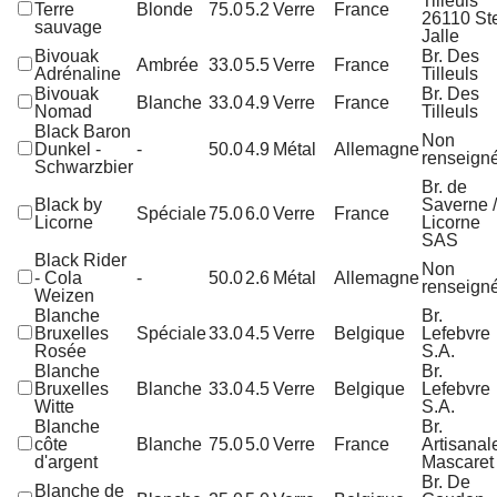
Tilleuls
Terre
Blonde
75.0
5.2
Verre
France
26110 St
sauvage
Jalle
Bivouak
Br. Des
Ambrée
33.0
5.5
Verre
France
Adrénaline
Tilleuls
Bivouak
Br. Des
Blanche
33.0
4.9
Verre
France
Nomad
Tilleuls
Black Baron
Non
Dunkel -
-
50.0
4.9
Métal
Allemagne
renseign
Schwarzbier
Br. de
Black by
Saverne /
Spéciale
75.0
6.0
Verre
France
Licorne
Licorne
SAS
Black Rider
Non
- Cola
-
50.0
2.6
Métal
Allemagne
renseign
Weizen
Blanche
Br.
Bruxelles
Spéciale
33.0
4.5
Verre
Belgique
Lefebvre
Rosée
S.A.
Blanche
Br.
Bruxelles
Blanche
33.0
4.5
Verre
Belgique
Lefebvre
Witte
S.A.
Blanche
Br.
côte
Blanche
75.0
5.0
Verre
France
Artisanal
d'argent
Mascaret
Br. De
Blanche de