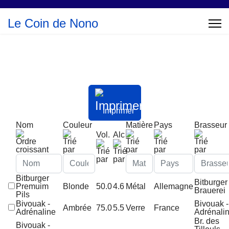
Le Coin de Nono
Imprimer
Nom
Couleur
Matière
Pays
Brasseur
Vol.
Alc
Bitburger
Bitburger
Premuim
Blonde
50.0
4.6
Métal
Allemagne
Brauerei
Pils
Bivouak -
Bivouak -
Ambrée
75.0
5.5
Verre
France
Adrénaline
Adrénali
Br. des
Bivouak -